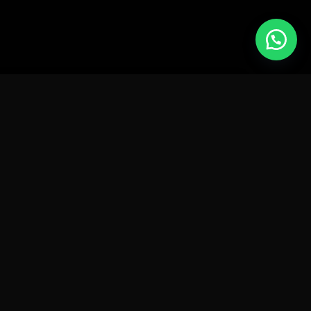
PRODUCTOS
MALETA DE ALUMINIO NEGRA
MARCADA CDC MUSIC PARA
VINILOS 12"
$
68
MALETA DE ALUMINIO NEGRA
MACRADA CDC MUSIC PARA
VINILOS 7"
$
53